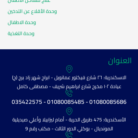
علاج مشاكل الأطفال
وحدة الأقلاع عن التدخين
وحدة الاطفال
وحدة التغذية
العنوان
الاسكندرية: ٢٦ شارع فيكتور عمانويل - ابراج شهر زاد برج (ج)
عيادة ١٠٢ مخرج شارع ابراهيم شريف - مصطفى كامل
01080085686 - 01080085485 - 035422575
الأسكندرية: 475 طريق الحرية - أمام ليزابيلا وأعلي صيديلية
المونديال - بوكلي الدور الثالث - مكتب رقم 9