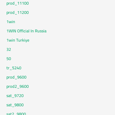
11100_prod
11200_prod
1win
1WIN Official In Russia
1win Turkiye
32
50
5240_tr
9600_prod
9600_prod2
9720_sat
9800_sat
9800_sat2