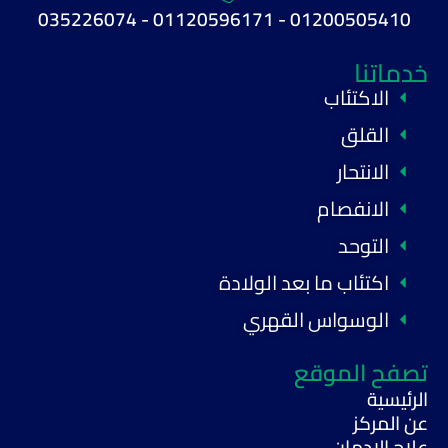
01200505410 - 01120596171 - 035226074
خدماتنا
الاكتئاب
القلق
الانتحار
الانفصام
التوحد
اكتئاب ما بعد الولادة
الوسواس القهري
تصفح الموقع
الرئيسية
عن المركز
علاج الادمان