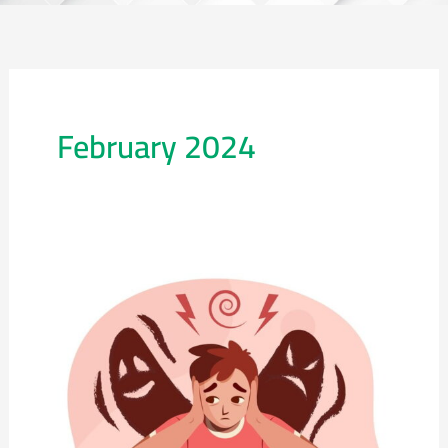
February 2024
علاج
الوسواس
القهري
–
كيف
يمكن
ذلك؟!