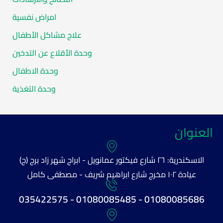
امراض نفسية
علاج مشاكل الأطفال
وحدة الأقلاع عن التدخين
وحدة الاطفال
وحدة التغذية
العنوان
الاسكندرية: ٢٦ شارع فيكتور عمانويل - ابراج شهر زاد برج (ج)
عيادة ١٠٢ مخرج شارع ابراهيم شريف - مصطفى كامل
01080085686 - 01080085485 - 035422575