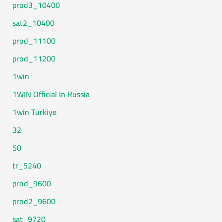
10400_prod3
10400_sat2
11100_prod
11200_prod
1win
1WIN Official In Russia
1win Turkiye
32
50
5240_tr
9600_prod
9600_prod2
9720_sat