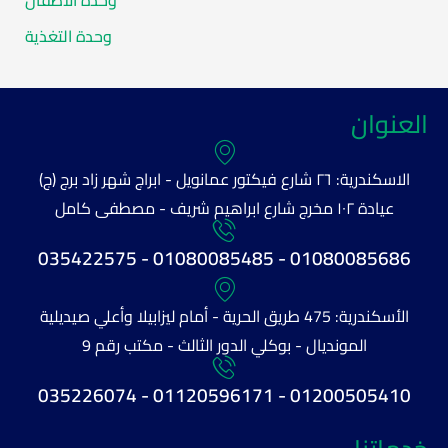
وحدة التغذية
العنوان
الاسكندرية: ٢٦ شارع فيكتور عمانويل - ابراج شهر زاد برج (ج)
عيادة ١٠٢ مخرج شارع ابراهيم شريف - مصطفى كامل
01080085686 - 01080085485 - 035422575
الأسكندرية: 475 طريق الحرية - أمام ليزابيلا وأعلي صيديلية
المونديال - بوكلي الدور الثالث - مكتب رقم 9
01200505410 - 01120596171 - 035226074