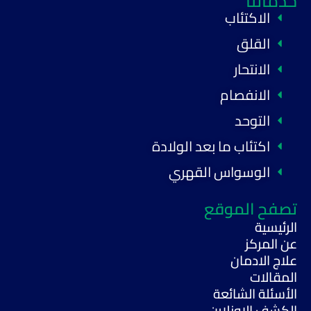
خدماتنا
الاكتئاب
القلق
الانتحار
الانفصام
التوحد
اكتئاب ما بعد الولادة
الوسواس القهري
تصفح الموقع
الرئيسية
عن المركز
علاج الادمان
المقالات
الأسئلة الشائعة
الكشف الاونلاين