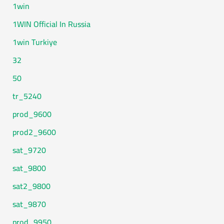
1win
1WIN Official In Russia
1win Turkiye
32
50
5240_tr
9600_prod
9600_prod2
9720_sat
9800_sat
9800_sat2
9870_sat
9950_prod