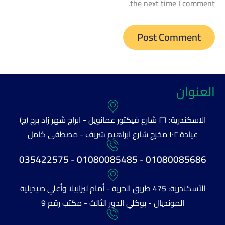
the next time I comment.
العنوان
الاسكندرية: ٢٦ شارع فيكتور عمانويل - ابراج شهر زاد برج (ج)
عيادة ١٠٢ مخرج شارع ابراهيم شريف - مصطفى كامل
01080085686 - 01080085485 - 035422575
الأسكندرية: 475 طريق الحرية - أمام ليزابيلا وأعلي صيديلية
المونديال - بوكلي الدور الثالث - مكتب رقم 9