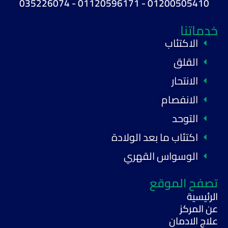
01200505410 - 01120596171 - 035226074
خدماتنا
الاكتئاب
القلق
الانتحار
الانفصام
التوحد
اكتئاب ما بعد الولادة
الوسواس القهري
تصفح الموقع
الرئيسية
عن المركز
علاج الادمان