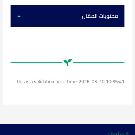
k
u
s
c
t
t
t
e
o
u
a
b
k
b
g
o
محتويات المقال
e
r
o
a
k
m
This is a validation post. Time: 2026-03-10 10:35:41
العنوان