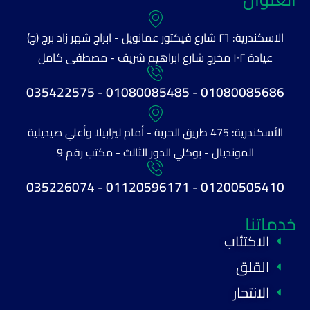
الاسكندرية: ٢٦ شارع فيكتور عمانويل - ابراج شهر زاد برج (ج)
عيادة ١٠٢ مخرج شارع ابراهيم شريف - مصطفى كامل
01080085686 - 01080085485 - 035422575
الأسكندرية: 475 طريق الحرية - أمام ليزابيلا وأعلي صيديلية
المونديال - بوكلي الدور الثالث - مكتب رقم 9
01200505410 - 01120596171 - 035226074
خدماتنا
الاكتئاب
القلق
الانتحار