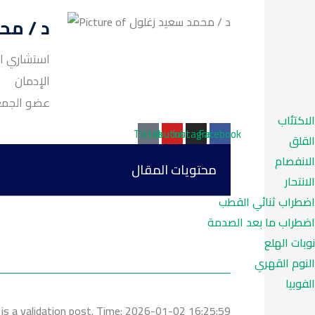
د / مح
استشاري ال
الإدمان
عضو الجمعية ا
الاكتئاب
Tiktok
Youtube
Instagram
Facebook
القلق
الانفصام
محتويات المقال
الانتحار
اضطراب ثنائي القطب
اضطراب ما بعد الصدمة
نوبات الهلع
النوم القهري
الفوبيا
 is a validation post. Time: 2026-01-02 16:25:59