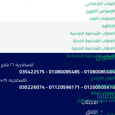
الرهاب الاجتماعي
الوسواس القهري
اضطرابات النوم
البارانويا
اضطراب الشخصية النرجسية
اضطراب الشخصية الحدية
اضطراب الشخصية التجنبية
العنوان
اضطراب الشخصية الاعتمادية
الاسكندرية: ٢٦ شارع فيكتور عمانويل - ابراج شهر زاد برج (ج) عيادة ١٠٢ مخرج شارع ابراهيم شريف - مصطفى كامل
التوحد
01080085686 - 01080085485 - 035422575
التبول اللاإرادي
الأسكندرية: 475 طريق الحرية - أمام ليزابيلا وأعلي صيديلية المونديال - بوكلي الدور الثالث - مكتب رقم 9
فرط الحركة
01200505410 - 01120596171 - 035226074
صعوبات التعلم
خدماتنا
تأخر الكلام عند الاطفال
الاكتئاب
القلق