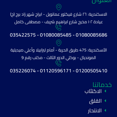
الاسكندرية: ٢٦ شارع فيكتور عمانويل - ابراج شهر زاد برج (ج)
عيادة ١٠٢ مخرج شارع ابراهيم شريف - مصطفى كامل
01080085686 - 01080085485 - 035422575
الأسكندرية: 475 طريق الحرية - أمام ليزابيلا وأعلي صيديلية
المونديال - بوكلي الدور الثالث - مكتب رقم 9
01200505410 - 01120596171 - 035226074
خدماتنا
الاكتئاب
القلق
الانتحار