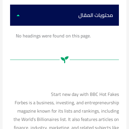
k
u
s
c
t
t
t
e
o
u
a
b
k
b
g
o
محتويات المقال
e
r
o
a
k
m
No headings were found on this page.
Start new day with BBC Hot Fakes
Forbes is a business, investing, and entrepreneurship
magazine known for its lists and rankings, including
the World’s Billionaires list. It also features articles on
finance, industry, marketing, and related subjects like