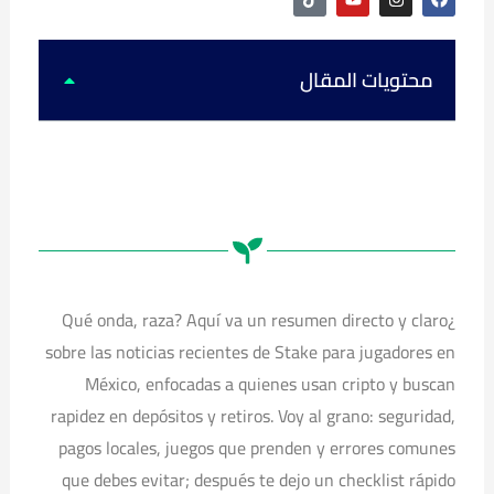
i
o
n
a
k
u
s
c
t
t
t
e
o
u
a
b
k
b
g
o
محتويات المقال
e
r
o
a
k
m
¿Qué onda, raza? Aquí va un resumen directo y claro
sobre las noticias recientes de Stake para jugadores en
México, enfocadas a quienes usan cripto y buscan
rapidez en depósitos y retiros. Voy al grano: seguridad,
pagos locales, juegos que prenden y errores comunes
que debes evitar; después te dejo un checklist rápido