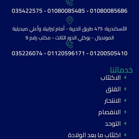
01080085686 - 01080085485 - 035422575
الأسكندرية: 475 طريق الحرية - أمام ليزابيلا وأعلي صيديلية
المونديال - بوكلي الدور الثالث - مكتب رقم 9
01200505410 - 01120596171 - 035226074
خدماتنا
الاكتئاب
القلق
الانتحار
الانفصام
التوحد
اكتئاب ما بعد الولادة