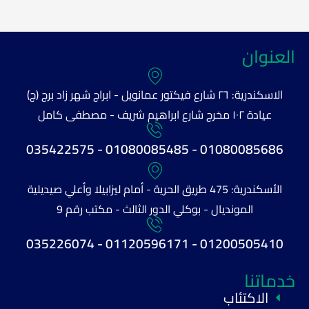
العنوان
الاسكندرية: ٢٦ شارع فيكتور عمانويل - ابراج شهر زاد برج (ج)
عيادة ١٠٢ مخرج شارع ابراهيم شريف - مصطفى كامل
01080085686 - 01080085485 - 035422575
الأسكندرية: 475 طريق الحرية - أمام ليزابيلا وأعلي صيديلية
المونديال - بوكلي الدور الثالث - مكتب رقم 9
01200505410 - 01120596171 - 035226074
خدماتنا
الاكتئاب