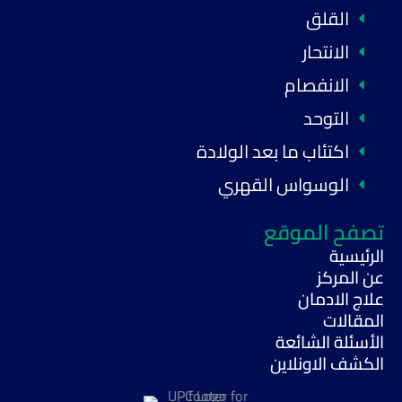
القلق
الانتحار
الانفصام
التوحد
اكتئاب ما بعد الولادة
الوسواس القهري
تصفح الموقع
الرئيسية
عن المركز
علاج الادمان
المقالات
الأسئلة الشائعة
الكشف الاونلاين