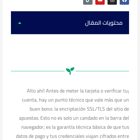
i
o
n
a
k
u
s
c
t
t
t
e
o
u
a
b
k
b
g
o
محتويات المقال
e
r
o
a
k
m
¡Alto ahí! Antes de meter la tarjeta o verificar tu
cuenta, hay un punto técnico que vale más que un
buen bono: la encriptación SSL/TLS del sitio de
apuestas. Esto no es solo un candado en la barra del
navegador; es la garantía técnica básica de que tus
datos de pago y tus credenciales viajan cifrados entre