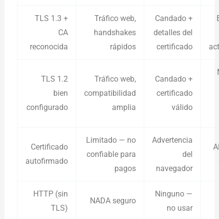
TLS 1.3 +
Tráfico web,
Candado +
CA
handshakes
detalles del
reconocida
rápidos
certificado
ac
TLS 1.2
Tráfico web,
Candado +
bien
compatibilidad
certificado
configurado
amplia
válido
Limitado — no
Advertencia
Certificado
A
confiable para
del
autofirmado
pagos
navegador
HTTP (sin
Ninguno —
NADA seguro
TLS)
no usar