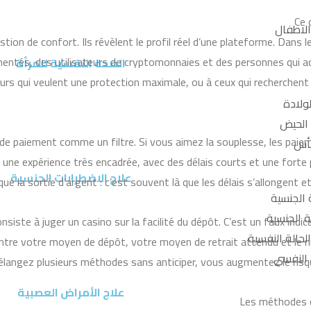
Ce 
 الاطفال
on de confort. Ils révèlent le profil réel d’une plateforme. Dans l
érimentés, des utilisateurs de cryptomonnaies et des personnes qui 
الصحة النفسية للمرأة
eurs qui veulent une protection maximale, ou à ceux qui recherchent
لولادة
 الحيض
e de paiement comme un filtre. Si vous aimez la souplesse, les paiem
يأس
une expérience très encadrée, avec des délais courts et une forte pr
علاج الاضطرابات الجنسية
ue la sortie d’argent : c’est souvent là que les délais s’allongent e
الجنسية
 الجنسية
consiste à juger un casino sur la facilité du dépôt. C’est un faux in
حالة النفسية
 entre votre moyen de dépôt, votre moyen de retrait attendu et le 
النفسي
langez plusieurs méthodes sans anticiper, vous augmentez le risqu
علاج الأمراض العصبية
Les méthodes d