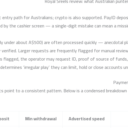
 entry path for Australians; crypto is also supported. PayID deposit
ed by the cashier screen — a single-digit mistake can mean a missi
y under about A$500) are often processed quickly — anecdotal p
y verified. Larger requests are frequently flagged for manual revi
l is flagged, the operator may request ID, proof of source of fund
determines ‘irregular play’ they can limit, hold or close accounts u
Payment
s point to a consistent pattern. Below is a condensed breakdown 
posit
Min withdrawal
Advertised speed