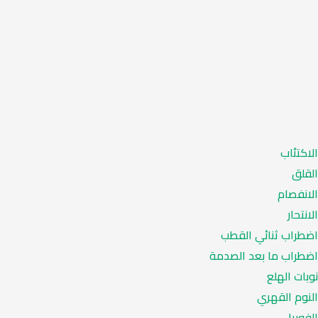
الاكتئاب
القلق
الانفصام
الانتحار
اضطراب ثنائي القطب
اضطراب ما بعد الصدمة
نوبات الهلع
النوم القهري
الفوبيا