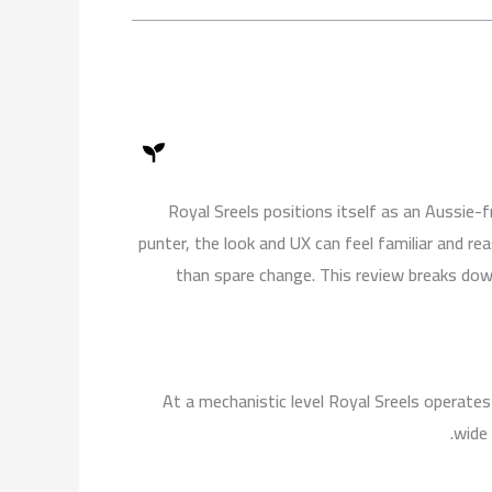
k
b
g
o
e
r
o
a
k
m
Royal Sreels positions itself as an Aussie-f
punter, the look and UX can feel familiar and r
than spare change. This review breaks dow
At a mechanistic level Royal Sreels operates
wide 