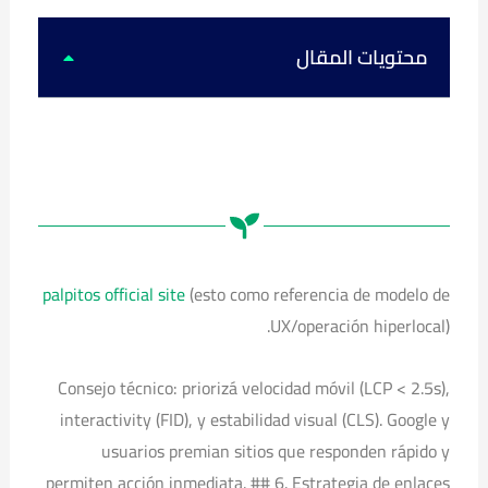
k
u
s
c
t
t
t
e
o
u
a
b
k
b
g
o
محتويات المقال
e
r
o
a
k
m
palpitos official site
(esto como referencia de modelo de
UX/operación hiperlocal).
Consejo técnico: priorizá velocidad móvil (LCP < 2.5s),
interactivity (FID), y estabilidad visual (CLS). Google y
usuarios premian sitios que responden rápido y
permiten acción inmediata. ## 6. Estrategia de enlaces