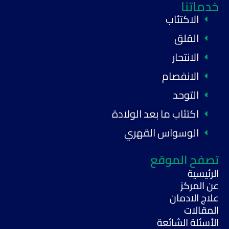
خدماتنا
الاكتئاب
القلق
الانتحار
الانفصام
التوحد
اكتئاب ما بعد الولادة
الوسواس القهري
تصفح الموقع
الرئيسية
عن المركز
علاج الادمان
المقالات
الأسئلة الشائعة