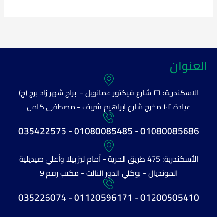
العنوان
الاسكندرية: ٢٦ شارع فيكتور عمانويل - ابراج شهر زاد برج (ج)
عيادة ١٠٢ مخرج شارع ابراهيم شريف - مصطفى كامل
01080085686 - 01080085485 - 035422575
الأسكندرية: 475 طريق الحرية - أمام ليزابيلا وأعلي صيديلية
المونديال - بوكلي الدور الثالث - مكتب رقم 9
01200505410 - 01120596171 - 035226074