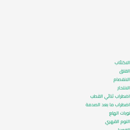
الاكتئاب
القلق
الانفصام
الانتحار
اضطراب ثنائي القطب
اضطراب ما بعد الصدمة
نوبات الهلع
النوم القهري
الفوبيا