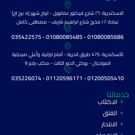
الاسكندرية: ٢٦ شارع فيكتور عمانويل - ابراج شهر زاد برج (ج)
عيادة ١٠٢ مخرج شارع ابراهيم شريف - مصطفى كامل
01080085686 - 01080085485 - 035422575
الأسكندرية: 475 طريق الحرية - أمام ليزابيلا وأعلي صيديلية
المونديال - بوكلي الدور الثالث - مكتب رقم 9
01200505410 - 01120596171 - 035226074
خدماتنا
الاكتئاب
القلق
الانتحار