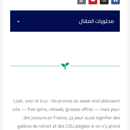
i
o
n
a
k
u
s
c
t
t
t
e
o
u
a
b
k
b
g
o
محتويات المقال
e
r
o
a
k
m
Look, voici le truc : les promos du week-end séduisent
vite — free spins, reloads, grosses offres — mais pour
des joueurs en France, ça peut aussi signifier des
galères de retrait et des CGU piégées si on n’y prend