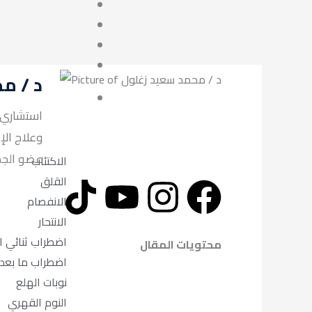
د / م
استشاري ا
وعلاج الإ
لعلاج الاد.
الاكتئاب
T
Y
I
F
القلق
الانفصام
i
o
n
a
الانتحار
اضطراب ثنائي 
k
u
s
c
محتويات المقال
اضطراب ما بعد
t
t
t
e
نوبات الهلع
النوم القهري