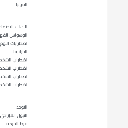
o
u
a
b
الفوبيا
k
b
g
o
الرهاب الاجتما
e
r
o
الوسواس القه
اضطرابات النوم
a
k
البارانويا
m
اضطراب الشخصي
اضطراب الشخصي
اضطراب الشخصية
اضطراب الشخصي
التوحد
التبول اللاإرادي
فرط الحركة