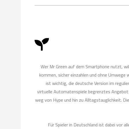
k
b
g
o
e
r
o
a
k
m
Wer Mr Green auf dem Smartphone nutzt, will m
kommen, sicher einzahlen und ohne Umwege wied
ist wichtig, die deutsche Version im regul
virtuelle Automatenspiele begrenztes Angebot p
weg von Hype und hin zu Alltagstauglichkeit. Di
Für Spieler in Deutschland ist dabei vor 