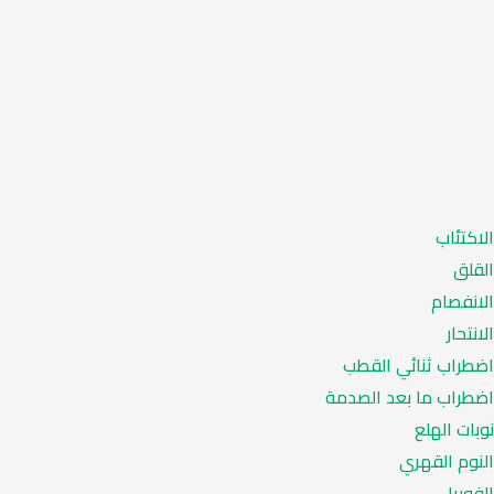
الاكتئاب
القلق
الانفصام
الانتحار
اضطراب ثنائي القطب
اضطراب ما بعد الصدمة
نوبات الهلع
النوم القهري
الفوبيا