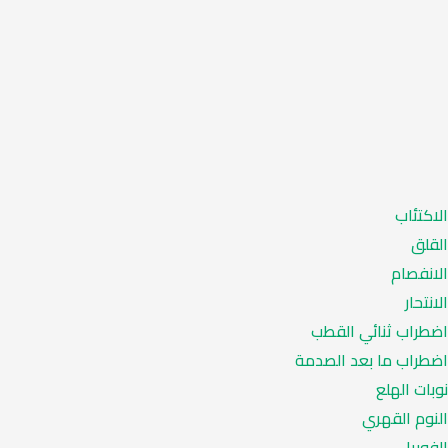
الاكتئاب
القلق
الانفصام
الانتحار
اضطراب ثنائي القطب
اضطراب ما بعد الصدمة
نوبات الهلع
النوم القهري
الفوبيا