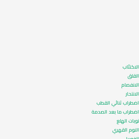
الاكتئاب
القلق
الانفصام
الانتحار
اضطراب ثنائي القطب
اضطراب ما بعد الصدمة
نوبات الهلع
النوم القهري
الفوبيا