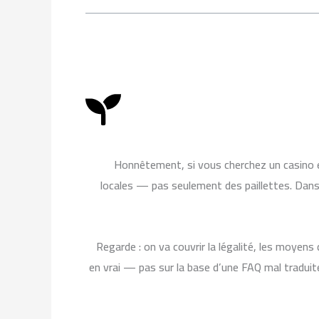
k
b
g
o
e
r
o
a
k
m
Honnêtement, si vous cherchez un casino en
locales — pas seulement des paillettes. Dans 
Regarde : on va couvrir la légalité, les moyens
en vrai — pas sur la base d’une FAQ mal traduite.