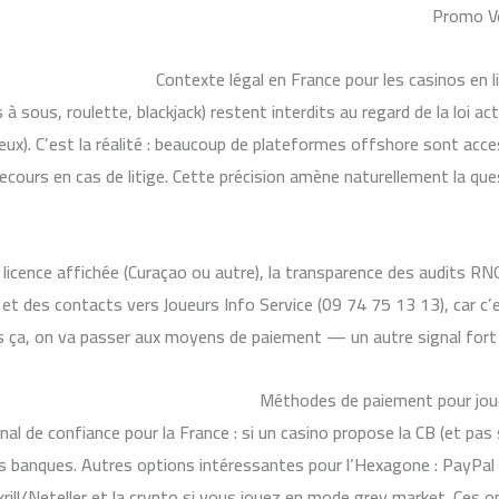
Contexte légal en France pour les casinos en l
à sous, roulette, blackjack) restent interdits au regard de la loi act
Jeux). C’est la réalité : beaucoup de plateformes offshore sont acc
recours en cas de litige. Cette précision amène naturellement la qu
la licence affichée (Curaçao ou autre), la transparence des audits RN
 et des contacts vers Joueurs Info Service (09 74 75 13 13), car c’e
 ça, on va passer aux moyens de paiement — un autre signal fort pou
Méthodes de paiement pour joue
gnal de confiance pour la France : si un casino propose la CB (et p
 les banques. Autres options intéressantes pour l’Hexagone : PayPal
rill/Neteller et la crypto si vous jouez en mode grey market. Ces op