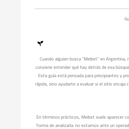
k
b
g
o
e
r
o
a
k
ية
m
Cuando alguien busca “Meibet” en Argentina, m
conviene entender qué hay detrás de esa búsque
Esta guía está pensada para principiantes y pri
rápida, sino ayudarte a evaluar si el sitio encaj
En términos prácticos, Meibet suele aparecer co
forma de analizarla: no estamos ante un operad