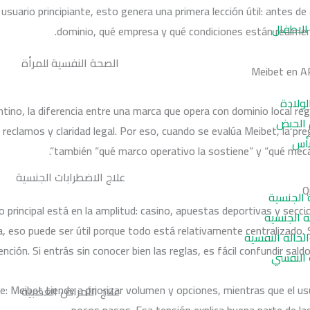
suario principiante, esto genera una primera lección útil: antes de a
 الاطفال
dominio, qué empresa y qué condiciones están realmen
الصحة النفسية للمرأة
لولادة
ntino, la diferencia entre una marca que opera con dominio local r
 الحيض
reclamos y claridad legal. Por eso, cuando se evalúa Meibet, la pre
يأس
también “qué marco operativo la sostiene” y “qué mecan
علاج الاضطرابات الجنسية
Q
 الجنسية
o principal está en la amplitud: casino, apuestas deportivas y sec
ة الجنسية
za, eso puede ser útil porque todo está relativamente centralizad
حالة النفسية
ión. Si entrás sin conocer bien las reglas, es fácil confundir saldo 
 النفسي
: Meibet tiende a priorizar volumen y opciones, mientras que el usua
علاج الأمراض العصبية