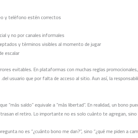
eo y teléfono estén correctos.
ial y no por canales informales.
eptados y términos visibles al momento de jugar.
e escalar.
errores evitables. En plataformas con muchas reglas promocionales
del usuario que por falta de acceso al sitio. Aun así, la responsab
ue “más saldo” equivale a “más libertad”. En realidad, un bono pu
rasan el retiro. Lo importante no es solo cuánto te agregan, sino c
r pregunta no es “¿cuánto bono me dan?”, sino “¿qué me piden a cam