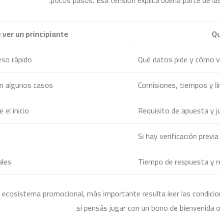
pocos pasos. Esa tensión explica buena parte de las 
 ver un principiante
Qu
eso rápido
Qué datos pide y cómo va
en algunos casos
Comisiones, tiempos y lí
el inicio
Requisito de apuesta y 
Si hay verificación prev
ales
Tiempo de respuesta y r
 ecosistema promocional, más importante resulta leer las condicio
si pensás jugar con un bono de bienvenida 