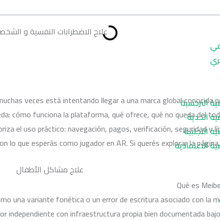
علاج الاضطرابات النفسية و الشخص
عي
ري
uchas veces está intentando llegar a una marca global conocida po
ة النرجسية
da: cómo funciona la plataforma, qué ofrece, qué no queda del tod
ة الحدية
oriza el uso práctico: navegación, pagos, verificación, seguridad y 
 التجنبية
a con lo que esperás como jugador en AR. Si querés explorar la página
ة الاعتمادية
علاج مشاكل الأطفال
Qué es Meibe
mo una variante fonética o un error de escritura asociado con la 
or independiente con infraestructura propia bien documentada bajo