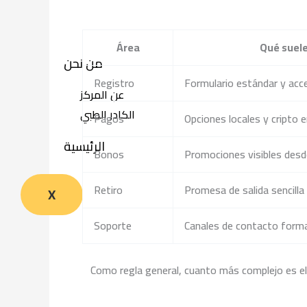
Área
Qué suele
من نحن
Registro
Formulario estándar y acc
عن المركز
الكادر الطبي
Pagos
Opciones locales y cripto 
الرئيسية
Bonos
Promociones visibles desde 
Retiro
Promesa de salida sencilla
X
Soporte
Canales de contacto form
Como regla general, cuanto más complejo es el