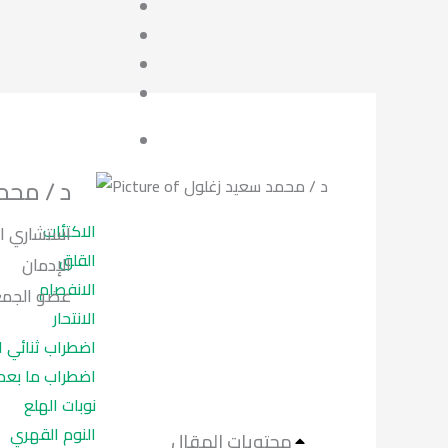
د / محم
الاكتئاب
استشاري ال
القلق
الإدمان
الانفصام
لعلاج الادما.
الانتحار
اضطراب ثنائي 
اضطراب ما بعد
نوبات الهلع
النوم القهري
محتويات المقال