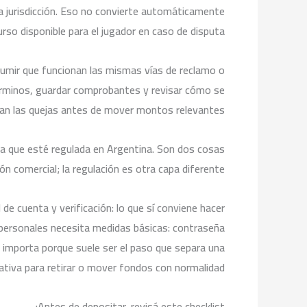
a jurisdicción. Eso no convierte automáticamente
urso disponible para el jugador en caso de disputa.
 asumir que funcionan las mismas vías de reclamo o
s términos, guardar comprobantes y revisar cómo se
zan las quejas antes de mover montos relevantes.
ca que esté regulada en Argentina. Son dos cosas
 comercial; la regulación es otra capa diferente.
 de cuenta y verificación: lo que sí conviene hacer
s personales necesita medidas básicas: contraseña
én importa porque suele ser el paso que separa una
ativa para retirar o mover fondos con normalidad.
Antes de depositar, revisá este checklist: