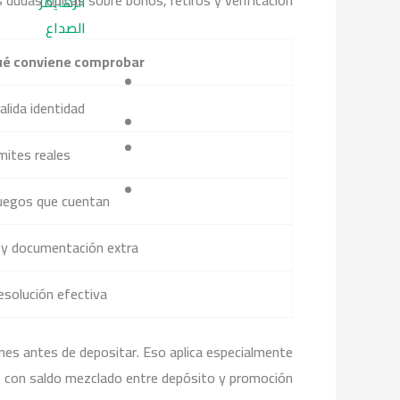
dudas típicas sobre bonos, retiros y verificación.
الزهايمر
الصداع
é conviene comprobar
lida identidad
mites reales
juegos que cuentan
ia y documentación extra
esolución efectiva
nes antes de depositar. Eso aplica especialmente
o con saldo mezclado entre depósito y promoción.