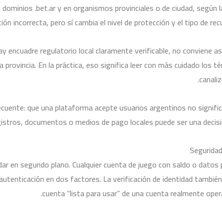
dominios .bet.ar y en organismos provinciales o de ciudad, según l
ón incorrecta, pero sí cambia el nivel de protección y el tipo de rec
o hay encuadre regulatorio local claramente verificable, no conviene
o la provincia. En la práctica, eso significa leer con más cuidado lo
canali
cuente: que una plataforma acepte usuarios argentinos no signifi
gistros, documentos o medios de pago locales puede ser una decisión
Seguridad
uedar en segundo plano. Cualquier cuenta de juego con saldo o dato
, autenticación en dos factores. La verificación de identidad tambi
cuenta “lista para usar” de una cuenta realmente oper