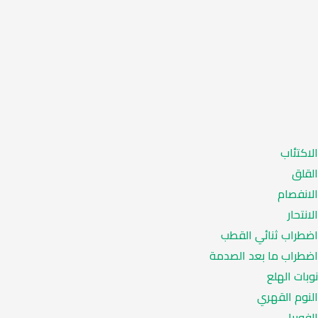
الاكتئاب
القلق
الانفصام
الانتحار
اضطراب ثنائي القطب
اضطراب ما بعد الصدمة
نوبات الهلع
النوم القهري
الفوبيا