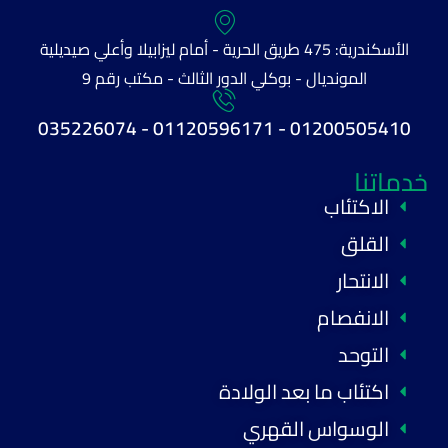
الأسكندرية: 475 طريق الحرية - أمام ليزابيلا وأعلي صيديلية
المونديال - بوكلي الدور الثالث - مكتب رقم 9
01200505410 - 01120596171 - 035226074
خدماتنا
الاكتئاب
القلق
الانتحار
الانفصام
التوحد
اكتئاب ما بعد الولادة
الوسواس القهري