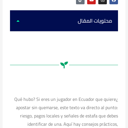
i
o
n
a
k
u
s
c
t
t
t
e
o
u
a
b
k
b
g
o
محتويات المقال
e
r
o
a
k
m
¿Qué hubo? Si eres un jugador en Ecuador que quiere
apostar sin quemarse, este texto va directo al punto:
riesgo, pagos locales y señales de estafa que debes
identificar de una. Aquí hay consejos prácticos,