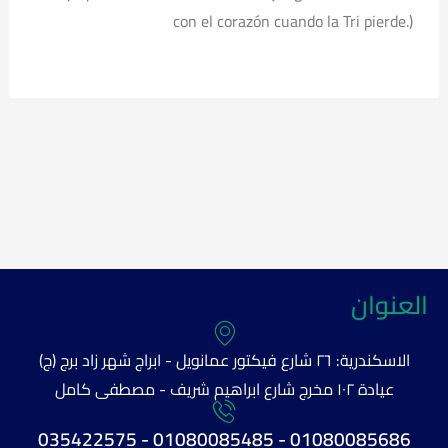
con el corazón cuando la Tri pierde.)
العنوان
الاسكندرية: ٢٦ شارع فيكتور عمانويل - ابراج شهر زاد برج (ج)
عيادة ١٠٢ مخرج شارع ابراهيم شريف - مصطفى كامل
01080085686 - 01080085485 - 035422575