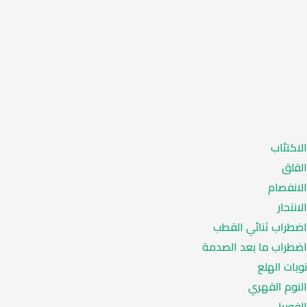
الاكتئاب
القلق
الانفصام
الانتحار
اضطراب ثنائي القطب
اضطراب ما بعد الصدمة
نوبات الهلع
النوم القهري
الفوبيا