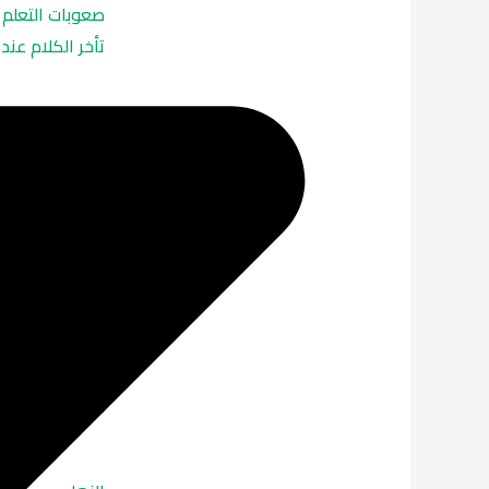
صعوبات التعلم
تأخر الكلام عند
اكتئاب الحمل
اكتئاب ما بعد ا
متلازمة ما قبل
اضطراب سن ال
اضطراب الهوية
اضطراب السادي
سرعة القذف وال
ضعف الانتصاب