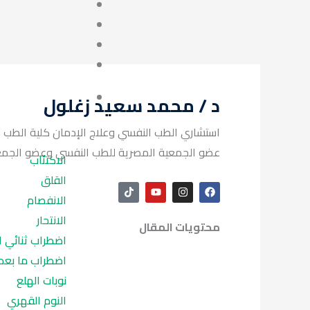
د / محمد سعيد زغلول
استشاري الطب النفسي وعلاج الإدمان كلية الطب ج
عضو الجمعية المصرية للطب النفسي وعضو ا ISAM لعلاج الادمان.
الاكتئاب
القلق
T
Y
I
F
i
o
n
a
الانفصام
k
u
s
c
t
t
t
e
الانتحار
محتويات المقال
o
u
a
b
k
b
g
o
اضطراب ثنائي 
e
r
o
a
k
اضطراب ما بعد
m
نوبات الهلع
النوم القهري