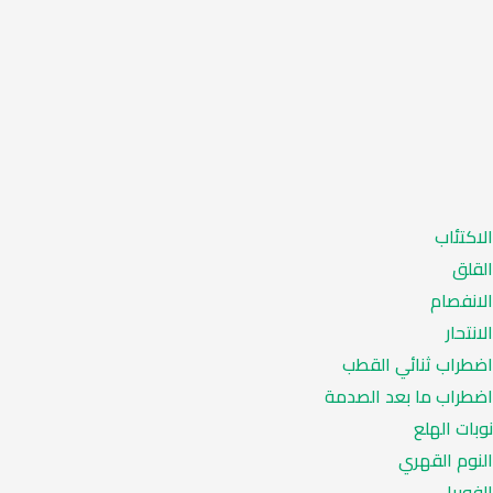
الاكتئاب
القلق
الانفصام
الانتحار
اضطراب ثنائي القطب
اضطراب ما بعد الصدمة
نوبات الهلع
النوم القهري
الفوبيا