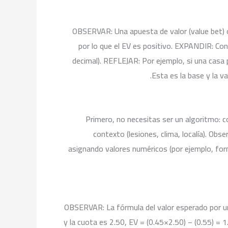
OBSERVAR: Una apuesta de valor (value bet) ocu
por lo que el EV es positivo. EXPANDIR: Conv
decimal). REFLEJAR: Por ejemplo, si una casa p
Esta es la base y la v
Primero, no necesitas ser un algoritmo: 
contexto (lesiones, clima, localía). O
asignando valores numéricos (por ejemplo, form
OBSERVAR: La fórmula del valor esperado por uni
y la cuota es 2.50, EV = (0.45×2.50) − (0.55) =