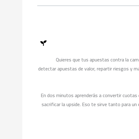
k
b
g
o
e
r
o
a
k
m
¿Quieres que tus apuestas contra la cam
detectar apuestas de valor, repartir riesgos y ma
En dos minutos aprenderás a convertir cuotas e
sacrificar la upside. Eso te sirve tanto para u