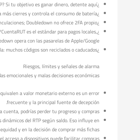
¿Entendiste que no puedes retirar fichas en CLP? Si tu objetivo es ganar dinero, detente aquí.
¿Tu teléfono es Android de gama media o inferior? Espera más cierres y controla el consumo de batería.
¿Tienes la cuenta de Google o Facebook segura? La seguridad de la cuenta depende de esas vinculaciones; Doubledown no ofrece 2FA propio.
y/CuentaRUT es el estándar para pagos locales,
edown opera con las pasarelas de Apple/Google.
¿Vas a seguir comunidades locales (Facebook, grupos de códigos)? Úsalas con cautela: muchos códigos son reciclados o caducados.
Riesgos, límites y señales de alarma
idas emocionales y malas decisiones económicas:
 equivalen a valor monetario externo es un error
frecuente y la principal fuente de decepción.
a cuenta, podrías perder tu progreso y compras.
 dinámicos del RTP según saldo. Eso influye en
 equidad y en la decisión de comprar más fichas.
l acceso a dispositivos puede facilitar compras