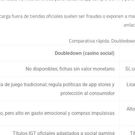
carga fuera de tiendas oficiales suelen ser fraudes o exponen a mal
enlac
Comparativa rápida: Doubledown 
Doubledown (casino social)
No disponibles; fichas sin valor monetario
Sí, 
ia de juego tradicional; regula políticas de app stores y
Lic
protección al consumidor
Alt
io, pero alto en gasto emocional y compras impulsivas
Títulos IGT oficiales adaptados a social gaming
Tí