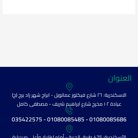
العنوان
الاسكندرية: ٢٦ شارع فيكتور عمانويل - ابراج شهر زاد برج (ج)
عيادة ١٠٢ مخرج شارع ابراهيم شريف - مصطفى كامل
01080085686 - 01080085485 - 035422575
الأسكندرية: 475 طريق الحرية - أمام ليزابيلا وأعلي صيديلية