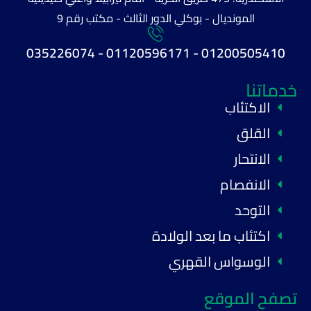
المونديال - بوكلي الدور الثالث - مكتب رقم 9
01200505410 - 01120596171 - 035226074
خدماتنا
الاكتئاب
القلق
الانتحار
الانفصام
التوحد
اكتئاب ما بعد الولادة
الوسواس القهري
تصفح الموقع