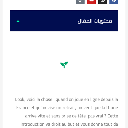
i
o
n
a
k
u
s
c
t
t
t
e
o
u
a
b
k
b
g
o
محتويات المقال
e
r
o
a
k
m
Look, voici la chose : quand on joue en ligne depuis la
France et qu’on vise un retrait, on veut que la thune
arrive vite et sans prise de tête, pas vrai ? Cette
introduction va droit au but et vous donne tout de