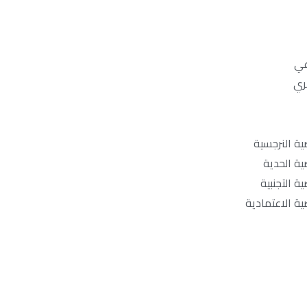
عي
ري
ة النرجسية
ة الحدية
 التجنبية
ة الاعتمادية