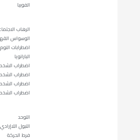
o
u
a
b
الفوبيا
k
b
g
o
الرهاب الاجتما
e
r
o
الوسواس القه
اضطرابات النوم
a
k
البارانويا
m
اضطراب الشخصي
اضطراب الشخصي
اضطراب الشخصية
اضطراب الشخصي
التوحد
التبول اللاإرادي
فرط الحركة