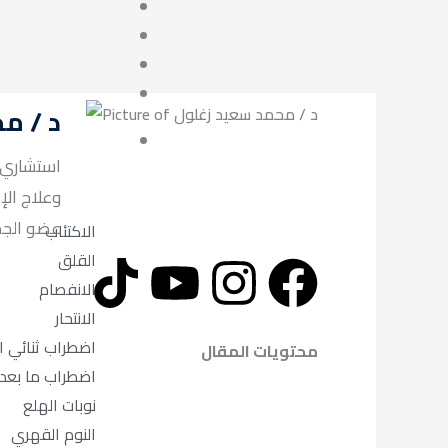
د / م
استشاري ا
وعلاج الإ
لعلاج الاد.
الاكتئاب
T
Y
I
F
القلق
الانفصام
i
o
n
a
الانتحار
اضطراب ثنائي 
k
u
s
c
محتويات المقال
اضطراب ما بعد
t
t
t
e
نوبات الهلع
النوم القهري