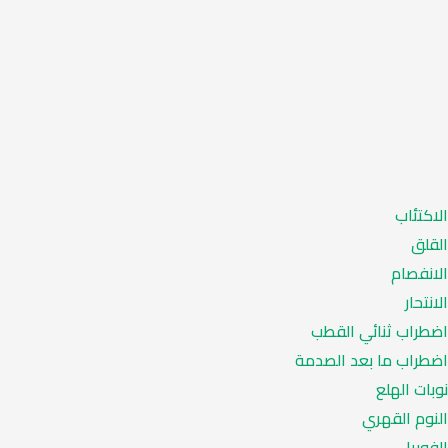
الاكتئاب
القلق
الانفصام
الانتحار
اضطراب ثنائي القطب
اضطراب ما بعد الصدمة
نوبات الهلع
النوم القهري
الفوبيا