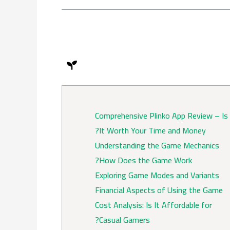
k
b
g
o
e
r
o
a
k
m
Comprehensive Plinko App Review – Is
It Worth Your Time and Money?
Understanding the Game Mechanics
How Does the Game Work?
Exploring Game Modes and Variants
Financial Aspects of Using the Game
Cost Analysis: Is It Affordable for
Casual Gamers?