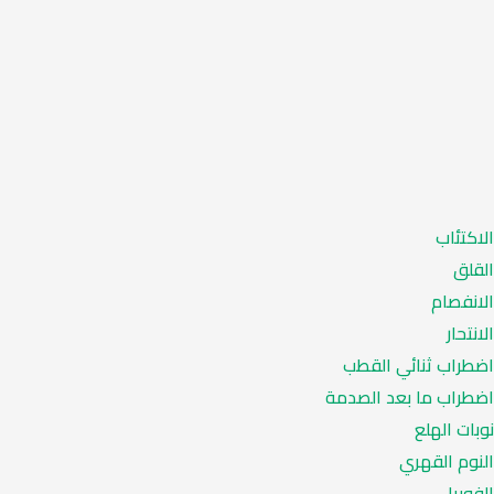
الاكتئاب
القلق
الانفصام
الانتحار
اضطراب ثنائي القطب
اضطراب ما بعد الصدمة
نوبات الهلع
النوم القهري
الفوبيا