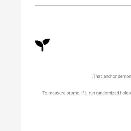
k
b
g
o
e
r
o
a
k
m
That anchor demons
To measure promo lift, run randomized hold