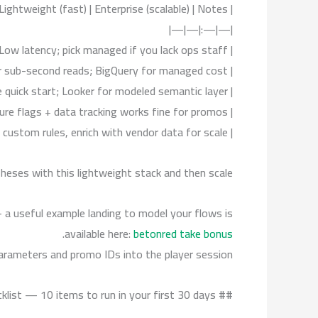
| Category | Lightweight (fast) | Enterprise (scalable) | Notes |
|—|—:|—|—|
| Event ingestion | Kafka / Pub/Sub | Confluent / Managed Kafka | Low latency; pick managed if you lack ops staff |
| Warehouse | ClickHouse / BigQuery | Snowflake | ClickHouse for sub-second reads; BigQuery for managed cost |
| BI & Ops | Metabase / Redash | Looker / Tableau | Metabase quick start; Looker for modeled semantic layer |
| Experimentation | LaunchDarkly + custom | Optimizely | Feature flags + data tracking works fine for promos |
| Fraud engine | Custom risk microservice | Feed with Kount/SEON | Start custom rules, enrich with vendor data for scale |
theses with this lightweight stack and then scale.
 a useful example landing to model your flows is
.
available here:
betonred take bonus
ameters and promo IDs into the player session.
## Quick Checklist — 10 items to run in your first 30 days