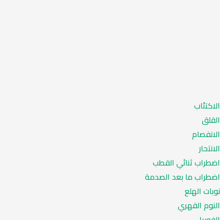
الاكتئاب
القلق
الانفصام
الانتحار
اضطراب ثنائي القطب
اضطراب ما بعد الصدمة
نوبات الهلع
النوم القهري
الفوبيا