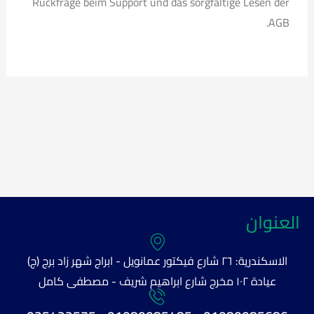
Rückfrage beim Support und das sorgfältige Lesen der
AGB.
العنوان
الاسكندرية: ٢٦ شارع فيكتور عمانويل - ابراج شهر زاد برج (ج)
عيادة ١٠٢ مخرج شارع ابراهيم شريف - مصطفى كامل