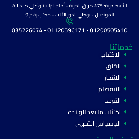
الأسكندرية: 475 طريق الحرية - أمام ليزابيلا وأعلي صيديلية
المونديال - بوكلي الدور الثالث - مكتب رقم 9
01200505410 - 01120596171 - 035226074
خدماتنا
الاكتئاب
القلق
الانتحار
الانفصام
التوحد
اكتئاب ما بعد الولادة
الوسواس القهري