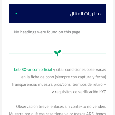
k
u
s
c
t
t
t
e
o
u
a
b
k
b
g
o
محتويات المقال
e
r
o
a
k
m
No headings were found on this page.
bet-30-ar.com official
y citar condiciones observadas
en la ficha de bono (siempre con captura y fecha).
– Transparencia: muestra pros/cons, tiempos de retiro
y requisitos de verificación KYC.
Observación breve: enlaces sin contexto no venden.
Muestra por qué esa casa tiene valor (pagos ARS, bonos