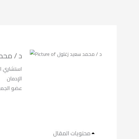
د / محم
استشاري ال
الإدمان
لعلاج الادما.
محتويات المقال