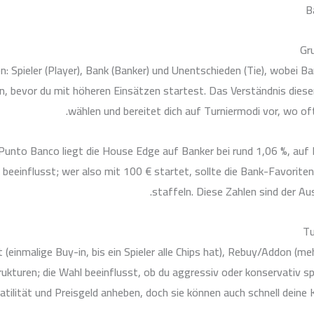
Gr
n: Spieler (Player), Bank (Banker) und Unentschieden (Tie), wobei B
n, bevor du mit höheren Einsätzen startest. Das Verständnis dieser 
wählen und bereitet dich auf Turniermodi vor, wo oft 
Punto Banco liegt die House Edge auf Banker bei rund 1,06 %, auf 
beeinflusst; wer also mit 100 € startet, sollte die Bank-Favoritenr
staffeln. Diese Zahlen sind der Au
Tu
(einmalige Buy-in, bis ein Spieler alle Chips hat), Rebuy/Addon (m
kturen; die Wahl beeinflusst, ob du aggressiv oder konservativ spi
olatilität und Preisgeld anheben, doch sie können auch schnell dein