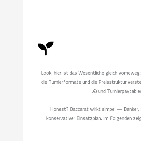
k
b
g
o
e
r
o
a
k
m
Look, hier ist das Wesentliche gleich vorneweg
die Turnierformate und die Preisstruktur versteh
€) und Turnierpaytable
Honest? Baccarat wirkt simpel — Banker, Sp
konservativer Einsatzplan. Im Folgenden zeig