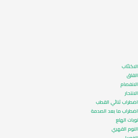
الاكتئاب
القلق
الانفصام
الانتحار
اضطراب ثنائي القطب
اضطراب ما بعد الصدمة
نوبات الهلع
النوم القهري
الفوبيا