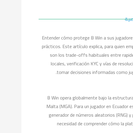
صية
Entender cómo protege B Win a sus jugadores 
prácticos. Este artículo explica, para quien e
son los trade-offs habituales entre rap
locales, verificación KYC y vías de resol
.
tomar decisiones informadas como jugad
B Win opera globalmente bajo la estructura c
Malta (MGA). Para un jugador en Ecuador est
generador de números aleatorios (RNG) y pr
necesidad de comprender cómo la plat