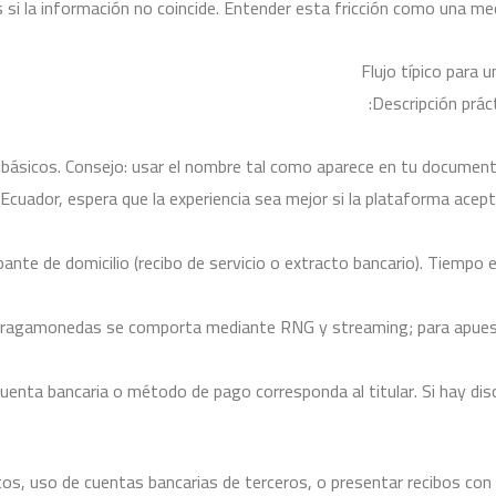
 si la información no coincide. Entender esta fricción como una med
Flujo típico para 
Descripción prác
 básicos. Consejo: usar el nombre tal como aparece en tu documento
 Ecuador, espera que la experiencia sea mejor si la plataforma acep
obante de domicilio (recibo de servicio o extracto bancario). Tiempo
y tragamonedas se comporta mediante RNG y streaming; para apuesta
 cuenta bancaria o método de pago corresponda al titular. Si hay dis
os, uso de cuentas bancarias de terceros, o presentar recibos con l