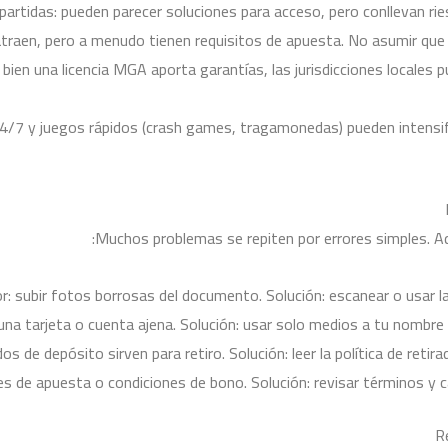
tidas: pueden parecer soluciones para acceso, pero conllevan riesg
raen, pero a menudo tienen requisitos de apuesta. No asumir que un
bien una licencia MGA aporta garantías, las jurisdicciones locales
ad 24/7 y juegos rápidos (crash games, tragamonedas) pueden intens
Muchos problemas se repiten por errores simples. Aq
or: subir fotos borrosas del documento. Solución: escanear o usar la
una tarjeta o cuenta ajena. Solución: usar solo medios a tu nombre y
 de depósito sirven para retiro. Solución: leer la política de retira
tes de apuesta o condiciones de bono. Solución: revisar términos y ca
R