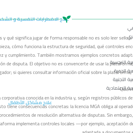
علاج الاضطرابات النفسية و الشخ
عي
ري
y qué significa jugar de forma responsable no es solo leer sellos:
mpieza, cómo funciona la estructura de seguridad, qué controles encon
idez y cumplimiento. También mostramos ejemplos concretos adapta
ة النرجسية
ución de disputa. El objetivo no es convencerte de usar la plataform
ة الحدية
or; si quieres consultar información oficial sobre la plataforma, 
 التجنبية
ة الاعتمادية
Quién 
orporativa conocida en la industria y, según registros públicos de la
علاج مشاكل الأطفال
o tiene consecuencias concretas: la licencia MGA obliga al operado
ocedimientos de resolución alternativa de disputas. Sin embargo, l
aforma implementa controles locales —por ejemplo, aceptación de d
adaptada a documentos ec