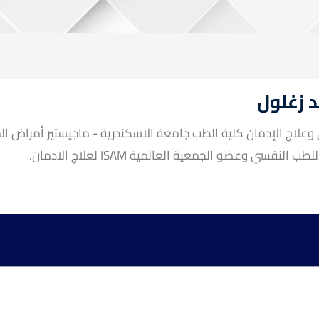
 زغلول
علاج الإدمان كلية الطب جامعة الاسكندرية - ماجيستير أمراض ال
عية المصرية للطب النفسي وعضو الجمعية العالمية