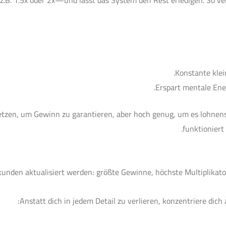
z.B. 1.5x oder 2x—und lässt das System den Rest erledigen. So ve
Konstante kle
Erspart mentale Ener
u setzen, um Gewinn zu garantieren, aber hoch genug, um es loh
funktioniert
ekunden aktualisiert werden: größte Gewinne, höchste Multiplikato
Anstatt dich in jedem Detail zu verlieren, konzentriere dich 