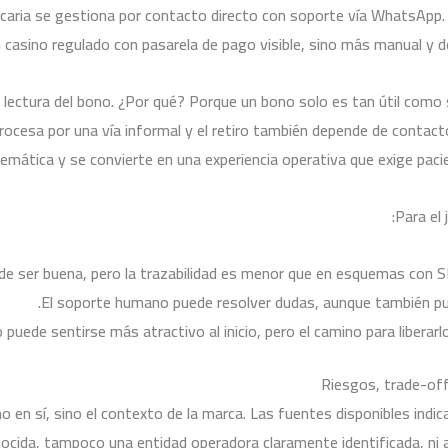
ria se gestiona por contacto directo con soporte vía WhatsApp. En 
casino regulado con pasarela de pago visible, sino más manual y de
 lectura del bono. ¿Por qué? Porque un bono solo es tan útil como s
 procesa por una vía informal y el retiro también depende de conta
mática y se convierte en una experiencia operativa que exige pacie
Para el 
de ser buena, pero la trazabilidad es menor que en esquemas con S
El soporte humano puede resolver dudas, aunque también pue
 puede sentirse más atractivo al inicio, pero el camino para liberarl
Riesgos, trade-off
en sí, sino el contexto de la marca. Las fuentes disponibles indican
nocida, tampoco una entidad operadora claramente identificada, ni 