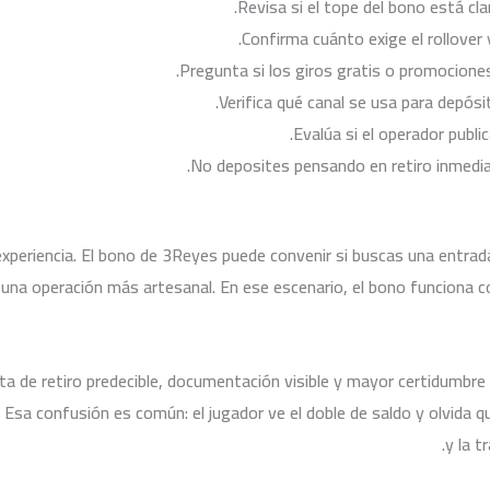
Revisa si el tope del bono está cla
Confirma cuánto exige el rollover
Pregunta si los giros gratis o promociones
Verifica qué canal se usa para depós
Evalúa si el operador publi
No deposites pensando en retiro inmedia
 experiencia. El bono de 3Reyes puede convenir si buscas una entra
na operación más artesanal. En ese escenario, el bono funciona 
uta de retiro predecible, documentación visible y mayor certidumbre
. Esa confusión es común: el jugador ve el doble de saldo y olvida q
y la t