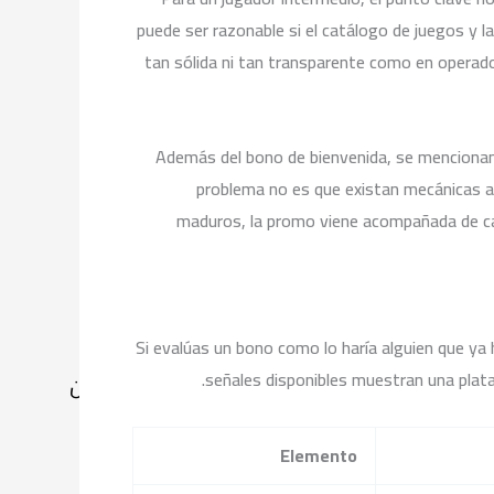
puede ser razonable si el catálogo de juegos y l
tan sólida ni tan transparente como en operado
Además del bono de bienvenida, se mencionan 
problema no es que existan mecánicas así
maduros, la promo viene acompañada de cale
Si evalúas un bono como lo haría alguien que ya 
señales disponibles muestran una plata
من نحن
عن المركز
Elemento
الكادر الطبي