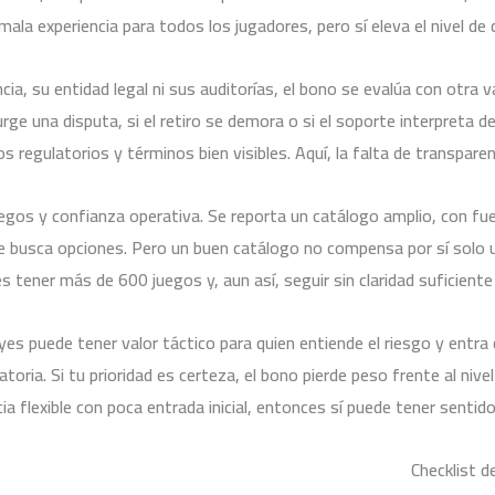
a experiencia para todos los jugadores, pero sí eleva el nivel de c
cia, su entidad legal ni sus auditorías, el bono se evalúa con otra va
ge una disputa, si el retiro se demora o si el soporte interpreta d
 regulatorios y términos bien visibles. Aquí, la falta de transpare
uegos y confianza operativa. Se reporta un catálogo amplio, con f
que busca opciones. Pero un buen catálogo no compensa por sí solo u
s tener más de 600 juegos y, aun así, seguir sin claridad suficiente 
eyes puede tener valor táctico para quien entiende el riesgo y entr
oria. Si tu prioridad es certeza, el bono pierde peso frente al nivel
ia flexible con poca entrada inicial, entonces sí puede tener sentido
Checklist d