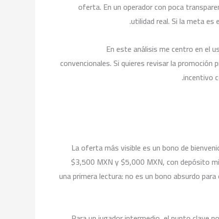
oferta. En un operador con poca transparenc
utilidad real. Si la meta e
En este análisis me centro en el u
convencionales. Si quieres revisar la promoción 
incentivo c
La oferta más visible es un bono de bienvenid
$3,500 MXN y $5,000 MXN, con depósito míni
una primera lectura: no es un bono absurdo para 
Para un jugador intermedio, el punto clave no