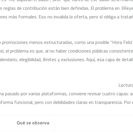
as reglas de contribución están bien definidas. El problema en 3Re
res más formales. Eso no invalida la oferta, pero sí obliga a trata
علاج الاضطرابات الجنسية
promociones menos estructuradas, como una posible “Hora Feliz” c
; el problema es que, al no haber condiciones públicas consistente
ndario, elegibilidad, límites y exclusiones. Aquí, esa capa de deta
علاج الأمراض العصبية
Lectura
ha pasado por varias plataformas, conviene revisar cuatro capas: ac
forma funcional, pero con debilidades claras en transparencia. Por 
Qué se observa