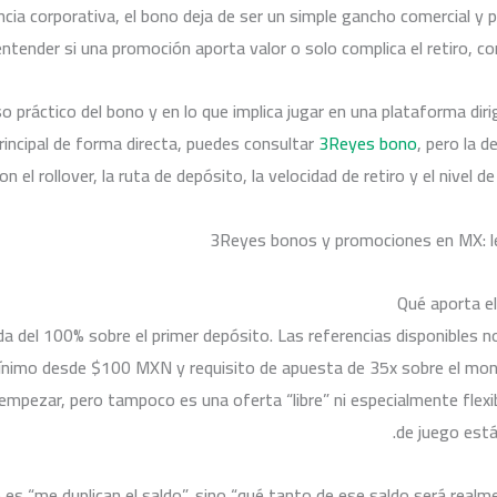
ia corporativa, el bono deja de ser un simple gancho comercial y pa
s entender si una promoción aporta valor o solo complica el retiro, c
so práctico del bono y en lo que implica jugar en una plataforma di
principal de forma directa, puedes consultar
3Reyes bono
, pero la d
on el rollover, la ruta de depósito, la velocidad de retiro y el nivel 
علاج مشاكل الأطفال
Qué aporta e
a del 100% sobre el primer depósito. Las referencias disponibles no
mo desde $100 MXN y requisito de apuesta de 35x sobre el monto
empezar, pero tampoco es una oferta “libre” ni especialmente flex
de juego está
الصحة النفسية للمرأة
 es “me duplican el saldo”, sino “qué tanto de ese saldo será realm