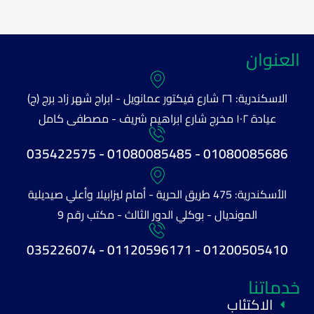
العنوان
الاسكندرية: ٢٦ شارع فيكتور عمانويل - ابراج شهر زاد برج (ج)
عيادة ١٠٢ مخرج شارع ابراهيم شريف - مصطفى كامل
01080085686 - 01080085485 - 035422575
الأسكندرية: 475 طريق الحرية - أمام ليزابيلا وأعلي صيديلية
المونديال - بوكلي الدور الثالث - مكتب رقم 9
01200505410 - 01120596171 - 035226074
خدماتنا
الاكتئاب