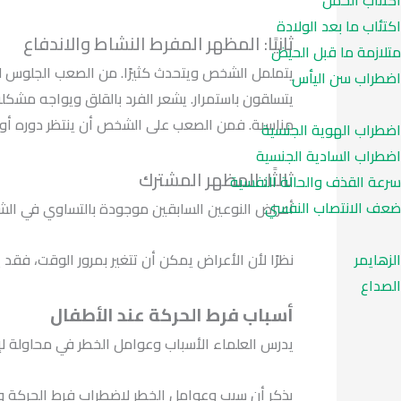
اكتئاب الحمل
اكتئاب ما بعد الولادة
ثانيًا: المظهر المفرط النشاط والاندفاع
متلازمة ما قبل الحيض
يتململ الشخص ويتحدث كثيرًا. من الصعب الجلوس لفترة
اضطراب سن اليأس
يتسلقون باستمرار. يشعر الفرد بالقلق ويواجه مشكلة
مناسبة. فمن الصعب على الشخص أن ينتظر دوره أو ي
اضطراب الهوية الجنسية
اضطراب السادية الجنسية
ثالثًا: المظهر المشترك
سرعة القذف والحالة النفسية
ضعف الانتصاب النفسي
أعراض النوعين السابقين موجودة بالتساوي في ال
الزهايمر
نظرًا لأن الأعراض يمكن أن تتغير بمرور الوقت، فقد 
الصداع
أسباب فرط الحركة عند الأطفال
يدرس العلماء الأسباب وعوامل الخطر في محاولة ل
يذكر أن سبب وعوامل الخطر لاضطراب فرط الحركة ونقص 