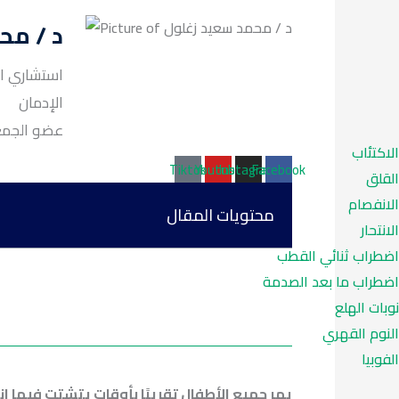
د / مح
استشاري ال
الإدمان
عضو الجمعية ا
الاكتئاب
Tiktok
Youtube
Instagram
Facebook
القلق
الانفصام
محتويات المقال
الانتحار
اضطراب ثنائي القطب
اضطراب ما بعد الصدمة
نوبات الهلع
النوم القهري
الفوبيا
يمر جميع الأطفال تقريبًا بأوقات يتشتت فيها 