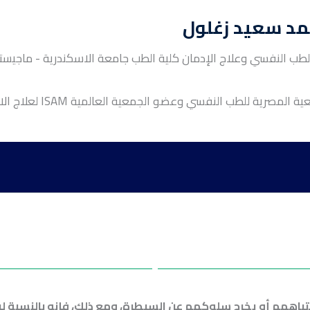
مد سعيد زغلول
طب النفسي وعلاج الإدمان كلية الطب جامعة الاسكندرية - ماجيست
لمصرية للطب النفسي وعضو الجمعية العالمية ISAM لعلاج الادمان.
انتباههم أو يخرج سلوكهم عن السيطرة، ومع ذلك، فإنه بالنسبة