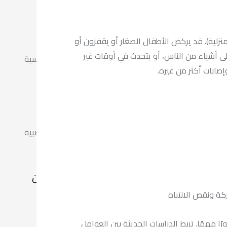
منزلية). قد يركض الأطفال الصغار أو يقفزون أو
لى أشياء من الناس، أو يتحدث في أوقات غير
علاج الاضطرابات الجنسية
ابات أكثر من غيره.
علاج الأمراض العصبية
من نحن
ة ونقص الانتباه
عن المركز
الكادر الطبي
ا مهمًا. تربط الدراسات الحديثة بين العوامل