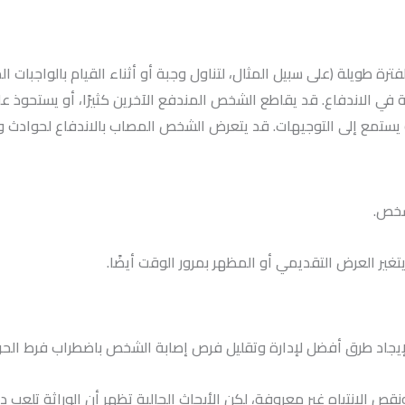
 طويلة (على سبيل المثال، لتناول وجبة أو أثناء القيام بالواجبات ال
 في الاندفاع. قد يقاطع الشخص المندفع الآخرين كثيرًا، أو يستحوذ ع
ستمع إلى التوجيهات. قد يتعرض الشخص المصاب بالاندفاع لحوادث وإص
شخص.
يتغير العرض التقديمي أو المظهر بمرور الوقت أيضًا.
إيجاد طرق أفضل لإدارة وتقليل فرص إصابة الشخص باضطراب فرط الحرك
الانتباه غير معروفة، لكن الأبحاث الحالية تظهر أن الوراثة تلعب دورً