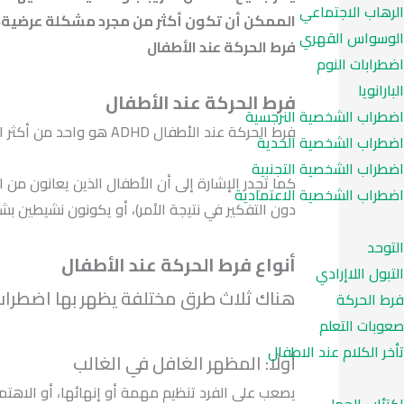
الرهاب الاجتماعي
الممكن أن تكون أكثر من مجرد مشكلة عرضية، كم
الوسواس القهري
فرط الحركة عند الأطفال
اضطرابات النوم
البارانويا
فرط الحركة عند الأطفال
اضطراب الشخصية النرجسية
فرط الحركة عند الأطفال ADHD هو واحد من أكثر اضطرابات التطور العصبي شيوعًا في الطفولة. وعادة ما يتم تشخيصه لأول مرة في الطفولة وغالبًا ما يستمر حتى البلوغ
اضطراب الشخصية الحدية
اضطراب الشخصية التجنبية
كما تجدر الإشارة إلى أن الأطفال الذين يعانون من
اضطراب الشخصية الاعتمادية
دون التفكير في نتيجة الأمر)، أو يكونون نشيطين ب
التوحد
أنواع فرط الحركة عند الأطفال
التبول اللاإرادي
هناك ثلاث طرق مختلفة يظهر بها اضطراب ف
فرط الحركة
صعوبات التعلم
تأخر الكلام عند الاطفال
أولًا: المظهر الغافل في الغالب
يصعب على الفرد تنظيم مهمة أو إنهائها، أو الاهتما