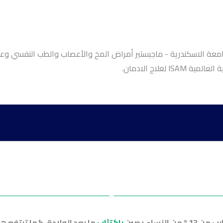
معة الاسكندرية - ماجيستير أمراض المخ والأعصاب والطب النفسي وعل
علاج الادمان.
ساء يصبن
باكتئاب