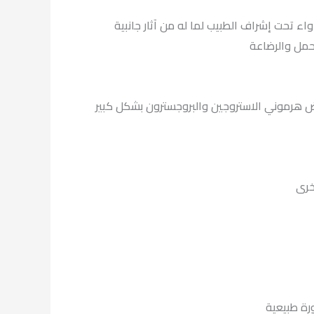
عة، لكننا إذ ننصح بأن يتم تناول هذا الدواء تحت إشراف الطبيب لما له من آثار جانبية
لحمل والرضاعة
اض هرموني الاستروجين والبروجسترون بشكل كبير
خرى
رة طبيعية