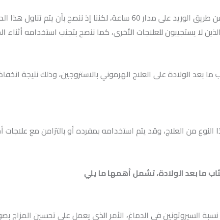
يعد دواء بريكسانولون من الأدوية التي تم تناولها عن طريق الوريد على مدار 60 سا
ذين لا يستجيبون للعلاجات الأخرى، كما ننصح بتجنب استخدامه أثناء ا
ما بعد الولادة على العلاج الهرموني بالاستروجين، وذلك نتيجة انخف
 النوع من العلاج، وقد يتم استخدامه بمفرده أو بالتزامن مع علاجات أ
ب ما بعد الولادة، تشمل أهمها ما يلي
 نسبة السيروتونين في الدماغ، الأمر الذي يعمل على تحسين المزاج بصو