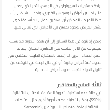
زيادة مستويات السيروتونين في الجسم، الأمر الذي يعمل
على تحسين أعراض الوسواس القهري، وتجدر الإشارة إلى أن
هذا الأمر من الممكن أن يستغرق حوالي 12 أسبوعًا حتى
يشعر المريض بوجود تحسن في الأعراض التي يُعاني منها
ونحن إذ ننوه في هذا السياق إلى أن هذه الادوية قد تسبب
مجموعة من الآثار الجانبية مثل النعاس، الغثيان، جفاف
الفم، الصداع، الأرق، لذا يُنصح باستشارة الطبيب المختص فور
حدوث ثمة أعراض جانبية، أو في حال الرغبة في التوقف عن
تناول الدواء، لتجنب حدوث أعراض انسحابية
ثالثًا: العلاج بالعقاقير
في حالة عدم استجابة الأدوية المضادة للاكتئاب الانتقائية
(SSRIs)، يمكن للأطباء وصف أدوية أخرى مثل المثبطات
الانتقائية لإعادة امتصاص السيروتونين (Serotonin