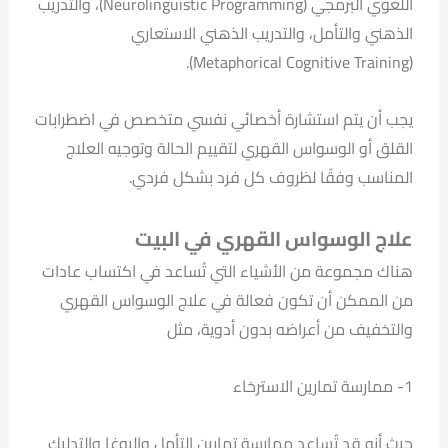
اللغوي البرمجي (Neurolinguistic Programming)، والتدريب
الذهني والتأمل، والتدريب الذهني الاستعاري
(Metaphorical Cognitive Training).
يجب أن يتم استشارة أخصائي نفسي متخصص في اضطرابات
القلق أو الوسواس القهري لتقييم الحالة وتوجيه العلاج
المناسب وفقًا لظروف كل فرد بشكل فردي.
علاج الوسواس القهري في البيت
هناك مجموعة من الأشياء التي تُساعد في اكتساب عادات
من الممكن أن تكون فعالة في علاج الوسواس القهري
والتخفيف من أعراضه بدون أدوية، مثل
1- ممارسة تمارين الاسترخاء
حيث أنه قد تُساعد ممارسة تمارين التأمل واليوغا والتدليك