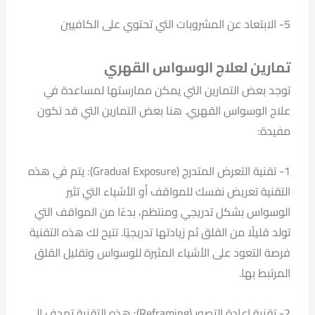
5- الابتعاد عن المشروبات التي تحتوي على الكافيين
تمارين لعلاج الوسواس القهري
توجد بعض التمارين التي يمكن ممارستها لمساعدة في
علاج الوسواس القهري. هنا بعض التمارين التي قد تكون
مفيدة:
1- تقنية التعرض المتدرج (Gradual Exposure): يتم في هذه
التقنية تعريض نفسك للمواقف أو الأشياء التي تثير
الوسواس بشكل تدريجي ومنتظم، بدءًا من المواقف التي
تولد قليلًا من القلق ثم زيادتها تدريجيًا. تتيح لك هذه التقنية
فرصة التعود على الأشياء المثيرة للوسواس وتقليل القلق
المرتبط بها.
2- تقنية إعادة التصور (Reframing): هذه التقنية تهدف إلى