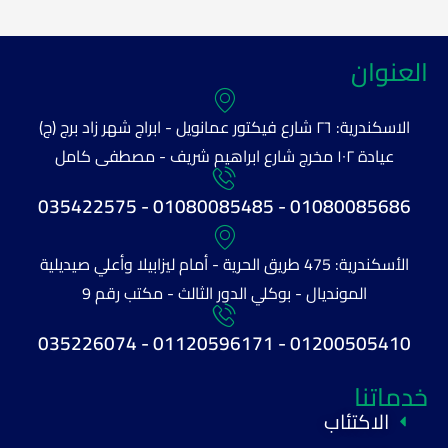
العنوان
الاسكندرية: ٢٦ شارع فيكتور عمانويل - ابراج شهر زاد برج (ج)
عيادة ١٠٢ مخرج شارع ابراهيم شريف - مصطفى كامل
01080085686 - 01080085485 - 035422575
الأسكندرية: 475 طريق الحرية - أمام ليزابيلا وأعلي صيديلية
المونديال - بوكلي الدور الثالث - مكتب رقم 9
01200505410 - 01120596171 - 035226074
خدماتنا
الاكتئاب