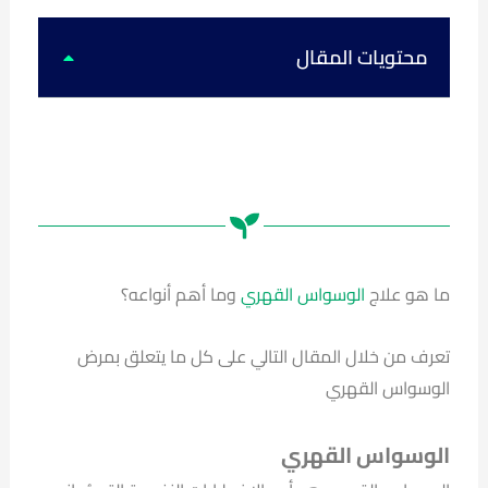
k
u
s
c
t
t
t
e
o
u
a
b
k
b
g
o
محتويات المقال
e
r
o
a
k
m
ما هو علاج
الوسواس القهري
وما أهم أنواعه؟
تعرف من خلال المقال التالي على كل ما يتعلق بمرض
الوسواس القهري
الوسواس القهري