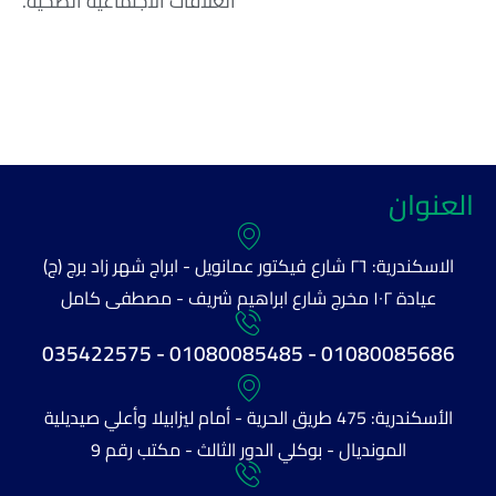
العلاقات الاجتماعية الصحية.
العنوان
الاسكندرية: ٢٦ شارع فيكتور عمانويل - ابراج شهر زاد برج (ج)
عيادة ١٠٢ مخرج شارع ابراهيم شريف - مصطفى كامل
01080085686 - 01080085485 - 035422575
الأسكندرية: 475 طريق الحرية - أمام ليزابيلا وأعلي صيديلية
المونديال - بوكلي الدور الثالث - مكتب رقم 9