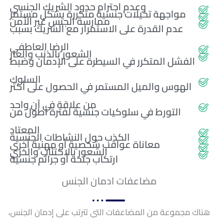
وعدم احترام حدود الشريك الجنسي
مواجهة تخيلات جنسية متكررة بشكل مستمر
ممارسة الجنس غير الآمن
عدم القدرة على الاستمرار مع الشريك بسبب
الرضا العاطفي
الشعور بالذنب والعار
الفشل المتكرر في السيطرة على الإدمان وضبط
السلوك
الهوس والميل المستمر في الحصول على أكثر
من علاقة في آن واحد
التورط في سلوكيات جنسية لفترة أطول من
المعتاد
الكذب حول النشاطات الجنسية
معاناة عواقب شخصية أو مهنية أخرى
الشعور بالاكتئاب والخزي
ارتكاب جنحة أو جرائم جنسية
مضاعفات ادمان الجنس
هناك مجموعة من المضاعفات التي تترتب على إدمان الجنس،