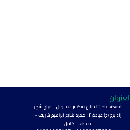
لعنوان
الاسكندرية: ٢٦ شارع فيكتور عمانويل - ابراج شهر
زاد برج (ج) عيادة ١٠٢ مخرج شارع ابراهيم شريف -
مصطفى كامل