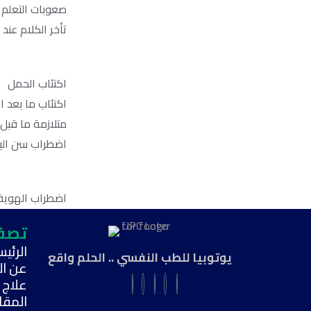
صعوبات التعلم
تأخر الكلام عند
اكتئاب الحمل
اكتئاب ما بعد ا
متلازمة ما قبل
اضطراب سن ال
اضطراب الهوية 
اضطراب السادية
تصف
سرعة القذف وال
الرئيس
يوتوبيا للطب النفسي .. الحلم واقع
ضعف الانتصاب 
عن ال
علاج 
المقا