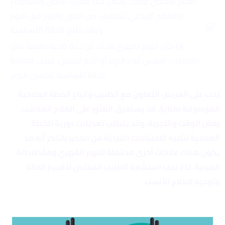
العلاج النفسي مفيدًا. يشمل ذلك تقنيات التأمل والاسترخاء
والتفكير الإيجابي للتخفيف من القلق والتوتر قبل النوم
رابعًا: علاج الحالة الأساسية
إذا كان النوم القهري ناجمًا عن حالة صحية معينة، مثل
اضطرابات التنفس أثناء النوم أو الألم المزمن، فيجب معالجة
الحالة الأساسية لتحسين النوم.
يجب على المريض التعاون مع الطبيب واتباع الخطة العلاجية
الموصوفة بعناية. قد يستغرق العثور على العلاج المناسب
بعض الوقت والتجربة، وقد يتطلب تعديلات دورية للخطة
العلاجية لتلبية الاحتياجات الفردية من الجدير بالذكر أنه قد
يكون هناك علاجات أخرى محتملة للنوم القهري وفقًا للحالة
الفردية. لذا، يجب استشارة الطبيب المختص لتقييم الحالة
وتوجيه العلاج الأنسب