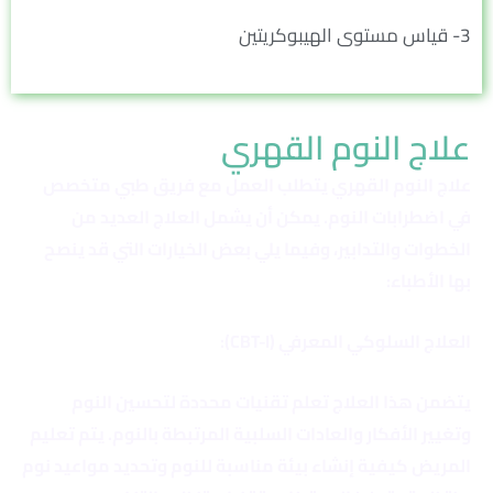
3- قياس مستوى الهيبوكريتين
علاج النوم القهري
علاج النوم القهري يتطلب العمل مع فريق طبي متخصص
في اضطرابات النوم. يمكن أن يشمل العلاج العديد من
الخطوات والتدابير، وفيما يلي بعض الخيارات التي قد ينصح
بها الأطباء:
العلاج السلوكي المعرفي (CBT-I):
يتضمن هذا العلاج تعلم تقنيات محددة لتحسين النوم
وتغيير الأفكار والعادات السلبية المرتبطة بالنوم. يتم تعليم
المريض كيفية إنشاء بيئة مناسبة للنوم وتحديد مواعيد نوم