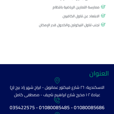
ممارسة التمارين الرياضية بانتظام
الابتعاد عن تناول الكافيين
تجنب تناول النيكوتين والكحول قدر الإمكان
العنوان
الاسكندرية: ٢٦ شارع فيكتور عمانويل - ابراج شهر زاد برج (ج)
عيادة ١٠٢ مخرج شارع ابراهيم شريف - مصطفى كامل
01080085686 - 01080085485 - 035422575