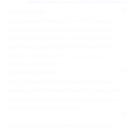
منتظمة وتعزيز الاسترخاء وتقنيات تنظيم التنفس.
أولًا: العلاج الدوائي
في بعض الحالات، يمكن أن يوصف الأدوية لمساعدة في
تحسين النوم. قد يتم استخدام الأدوية المهدئة أو المنومة
بشكل مؤقت للتخفيف من الأعراض وتحسين جودة النوم.
ومع ذلك، يجب استخدام الأدوية بحذر وتحت إشراف الطبيب،
حيث يمكن أن تحدث آثار جانبية وتكون مدمرة إذا تم
استخدامها بشكل غير صحيح
ثانيًا: تعديل النمط الحياتي
قد يوصي الأطباء بتغيير عادات النوم والنمط الحياتي العام
للمريض. يشمل ذلك تجنب المنبهات مثل الكافيين والنيكوتين
قبل النوم، وممارسة الرياضة بانتظام في فترة النهار، وتجنب
النوم في فترات النهار الطويلة والقصيرة
ثالثًا: إدارة القلق والتوتر
إذا كان القلق والتوتر هما أسباب للنوم القهري، قد يكون