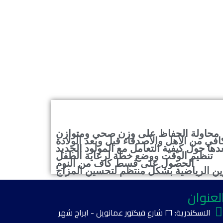
محاولة الحفاظ على وزن صحي ومتوازن
افي من الأهل والأصدقاء قبل وبعد الولادة
ها حول كيفية التعامل مع المولود الجديد
تنظيم الوقت ووضع خطة لرعاية الطفل
الحصول على قسط كاف من النوم
ين الرياضية بشكل منتظم لتحسين المزاج
لعنوان
الاسكندرية: ٢٦ شارع فيكتور عمانويل - ابراج شهر