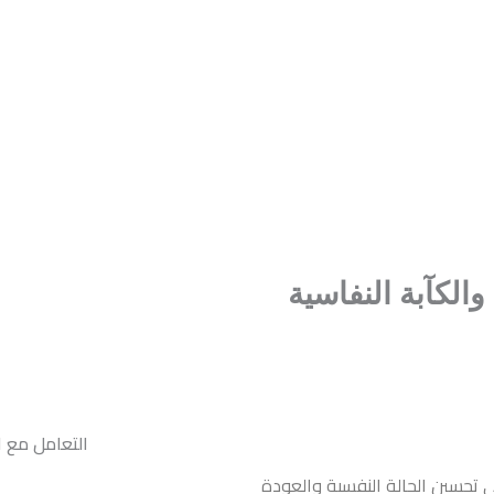
خصص، مثل الأطباء أو الأخصائيين النفسيين. يجب أن يتم استبعاد أي أ
عراض التالية:
الحزن و
فقدان الاهتمام أو ا
الشعور بالذنب
تغييرات في الشهية والنوم، مثل فقدان ا
الاضطرابات 
والكآبة النفاسية
تحسين الحالة النفسية والعودة