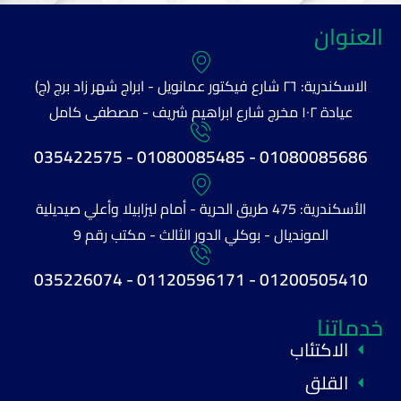
العنوان
الاسكندرية: ٢٦ شارع فيكتور عمانويل - ابراج شهر زاد برج (ج)
عيادة ١٠٢ مخرج شارع ابراهيم شريف - مصطفى كامل
01080085686 - 01080085485 - 035422575
الأسكندرية: 475 طريق الحرية - أمام ليزابيلا وأعلي صيديلية
المونديال - بوكلي الدور الثالث - مكتب رقم 9
01200505410 - 01120596171 - 035226074
خدماتنا
الاكتئاب
القلق