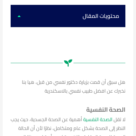
k
u
s
c
t
t
t
e
o
u
a
b
k
b
g
o
محتويات المقال
e
r
o
a
k
m
هل سبق أن قمت بزيارة دكتور نفسي من قبل، هيا بنا
نخبرك عن افضل طبيب نفسي بالاسكندرية
الصحة النفسية
لا تقل
الصحة النفسية
أهمية عن الصحة الجسدية، حيث يجب
النظر إلى الصحة بشكل عام ومتكامل، نظرًا لأن أن الحالة