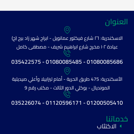
العنوان
الاسكندرية: ٢٦ شارع فيكتور عمانويل - ابراج شهر زاد برج (ج)
عيادة ١٠٢ مخرج شارع ابراهيم شريف - مصطفى كامل
01080085686 - 01080085485 - 035422575
الأسكندرية: 475 طريق الحرية - أمام ليزابيلا وأعلي صيديلية
المونديال - بوكلي الدور الثالث - مكتب رقم 9
01200505410 - 01120596171 - 035226074
خدماتنا
الاكتئاب