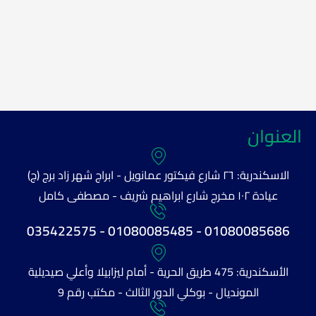
العنوان
الاسكندرية: ٢٦ شارع فيكتور عمانويل - ابراج شهر زاد برج (ج)
عيادة ١٠٢ مخرج شارع ابراهيم شريف - مصطفى كامل
01080085686 - 01080085485 - 035422575
الأسكندرية: 475 طريق الحرية - أمام ليزابيلا وأعلي صيديلية
المونديال - بوكلي الدور الثالث - مكتب رقم 9