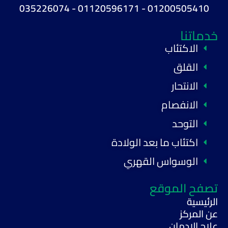
01200505410 - 01120596171 - 035226074
خدماتنا
الاكتئاب
القلق
الانتحار
الانفصام
التوحد
اكتئاب ما بعد الولادة
الوسواس القهري
تصفح الموقع
الرئيسية
عن المركز
علاج الادمان