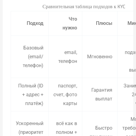
Сравнительная таблица подходов к KYC
Что
Подход
Плюсы
Ми
нужно
Базовый
email,
подх
(email/
Мгновенно
телефон
телефон)
вы
Полный (ID
паспорт,
Зани
Гарантия
+ адрес +
счет, фото
2
выплат
платёж)
карты
М
Ускоренный
всё как в
Быстро
требо
(приоритет
полном +