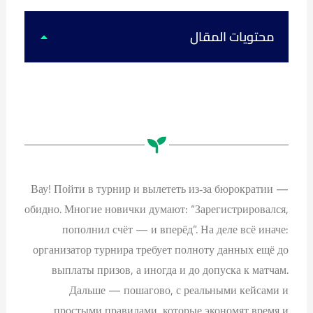
k
u
s
c
t
t
t
e
o
u
a
b
k
b
g
o
محتويات المقال
e
r
o
a
k
m
Вау! Пойти в турнир и вылететь из‑за бюрократии —
обидно. Многие новички думают: “Зарегистрировался,
пополнил счёт — и вперёд”. На деле всё иначе:
организатор турнира требует полноту данных ещё до
выплаты призов, а иногда и до допуска к матчам.
Дальше — пошагово, с реальными кейсами и
простыми правилами, которые экономят время и