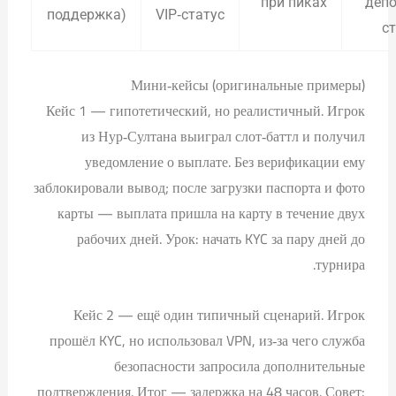
при пиках
депо
поддержка)
VIP‑статус
ст
Мини‑кейсы (оригинальные примеры)
Кейс 1 — гипотетический, но реалистичный. Игрок
из Нур‑Султана выиграл слот‑баттл и получил
уведомление о выплате. Без верификации ему
заблокировали вывод; после загрузки паспорта и фото
карты — выплата пришла на карту в течение двух
рабочих дней. Урок: начать KYC за пару дней до
турнира.
Кейс 2 — ещё один типичный сценарий. Игрок
прошёл KYC, но использовал VPN, из‑за чего служба
безопасности запросила дополнительные
подтверждения. Итог — задержка на 48 часов. Совет: