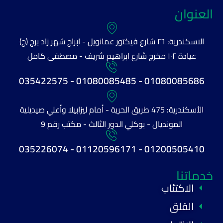
العنوان
الاسكندرية: ٢٦ شارع فيكتور عمانويل - ابراج شهر زاد برج (ج)
عيادة ١٠٢ مخرج شارع ابراهيم شريف - مصطفى كامل
01080085686 - 01080085485 - 035422575
الأسكندرية: 475 طريق الحرية - أمام ليزابيلا وأعلي صيديلية
المونديال - بوكلي الدور الثالث - مكتب رقم 9
01200505410 - 01120596171 - 035226074
خدماتنا
الاكتئاب
القلق