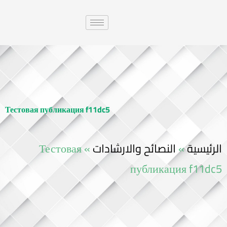
Тестовая публикация f11dc5
الرئيسية
»
النصائح والارشادات
»
Тестовая
публикация f11dc5