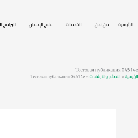
الرئيسية
من نحن
الخدمات
علاج الإدمان
البرامج ا
Тестовая публикация 04514e
الرئيسية
»
النصائح والارشادات
»
Тестовая публикация 04514e